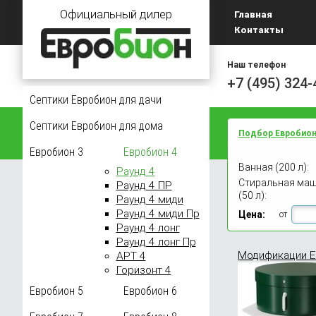
Официальный дилер
Главная
Контакты
Наш телефон
+7 (495) 324-
Септики Евробион для дачи
Септики Евробион для дома
Подбор Евробио
Евробион 3
Евробион 4
Ванная (200 л):
Раунд 4
Главная
Евроби
Стиральная ма
Раунд 4 ПР
(50 л):
Раунд 4 миди
Канал
Раунд 4 миди Пр
Цена:
от
Раунд 4 лонг
Раунд 4 лонг Пр
Модификации Е
АРТ 4
Горизонт 4
Евробион 5
Евробион 6