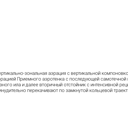
ертикально-зональная аэрация с вертикальной компоновк
аэрацией Приемного аэротенка с последующей самотечной
ного ила и далее вторичный отстойник с интенсивной ре
инудительно перекачивают по замкнутой кольцевой траект