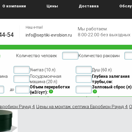
О компании
Цены
Доставка
Обслу
Наш e-mail
Мы работаем:
44-54
8.00-22.00 без выходных
info@septiki-evrobion.ru
Количество человек
Количество раковин
н
Унитаз (10 л):
Душ (60 л):
он 4
Евробион Раунд 4
шина
Посудомоечная
Глубина залегания
машина (20 л):
трубы,см:
Объем переработки
Залповый сброс (л)
изация Евробион раунд 4
до
(м3/сут):
вробион Раунд 4
Цены на монтаж септика Евробион Раунд 4
О