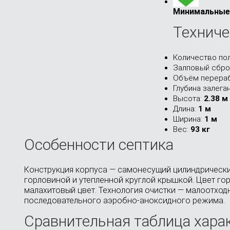
Минимальные 
Техниче
Количество по
Залповый сбро
Объём перераб
Глубина залега
Высота:
2.38 м
Длина:
1 м
Ширина:
1 м
Вес:
93 кг
Особенности септика
Конструкция корпуса — самонесущий цилиндрический
горловиной и утепленной круглой крышкой. Цвет го
малахитовый цвет. Технология очистки — малоотхо
последовательного аэробно-аноксидного режима.
Сравнительная таблица хара