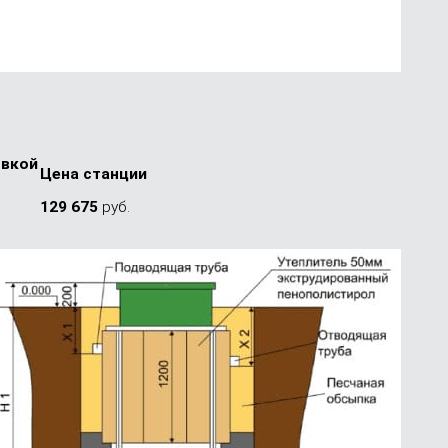
­вкой
Цена стан­ции
ч
129 675
руб.