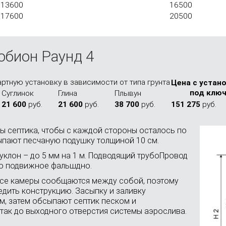
13600
16500
17600
20500
обион Раунд 4
ртную установку в зависимости от типа грунта
Цена с устано
под клю
Сугли­нок
Глина
Плы­вун
21 600
руб.
21 600
руб.
38 700
руб.
151 275
руб.
ы септика, чтобы с каждой стороны осталось по
сыпают песчаную подушку толщиной 10 см.
уклон – до 5 мм на 1 м. Подводящий трубоПровод
но подвижное фальшдно.
Все камеры сообщаются между собой, поэтому
едить конструкцию. Засыпку и заливку
м, затем обсыпают септик песком и
так до выходного отверстия системы аэрослива.