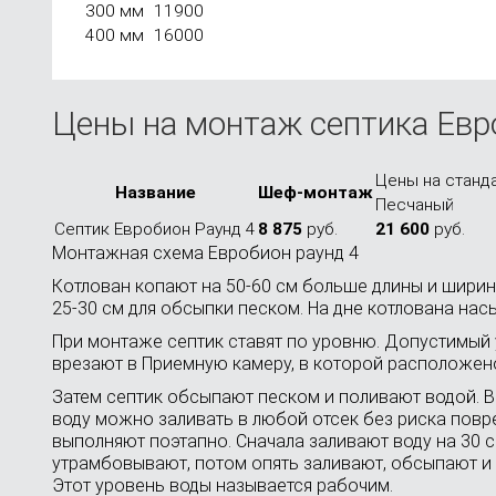
300 мм
11900
400 мм
16000
Цены на монтаж септика Евр
Цены на станда
Назва­ние
Шеф-мон­таж
Песча­ный
Септик Евробион Раунд 4
8 875
руб.
21 600
руб.
Монтажная схема Евробион раунд 4
Котлован копают на 50-60 см больше длины и ширин
25-30 см для обсыпки песком. На дне котлована на
При монтаже септик ставят по уровню. Допустимый 
врезают в Приемную камеру, в которой расположе
Затем септик обсыпают песком и поливают водой. 
воду можно заливать в любой отсек без риска повр
выполняют поэтапно. Сначала заливают воду на 30 с
утрамбовывают, потом опять заливают, обсыпают и 
Этот уровень воды называется рабочим.