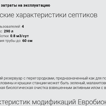
затраты на эксплуатацию
ские характеристики септиков
льзователей:
4
с:
290 л
отки:
0.8 м3/сут
ния трубы до:
60 см
 резервуар с перегородками, предназначенный как для под
рловины и крышки станции может быть зеленый, малахитов
дная биологическая очистка взвешенным активным илом с
ктеристик модификаций Евробион