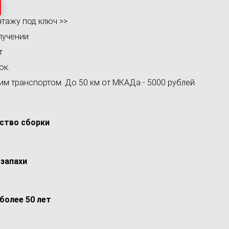
тажу под ключ >>
лучении
т
ок.
м транспортом. До 50 км от МКАДа - 5000 рублей.
ство сборки
запахи
более 50 лет