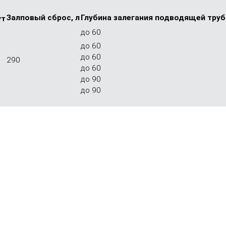
Залповый сброс, л
Глубина залега­ния подво­дящей труб
ут
до 60
до 60
до 60
290
до 60
до 90
до 90