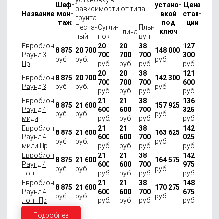
Шеф-
устано­
Цена
зависимости от типа
Назва­ние
мон­
вкой
стан­
грунта
таж
под
ции
Песча­
Сугли­
Плы­
ключ
Глина
ный
нок
вун
Евробион
20
20
38
127
8 875
20 700
148 000
Раунд 3
700
700
700
300
руб.
руб.
руб.
Пр
руб.
руб.
руб.
руб.
20
20
38
121
Евробион
8 875
20 700
142 300
700
700
700
600
Раунд 3
руб.
руб.
руб.
руб.
руб.
руб.
руб.
Евробион
21
21
38
136
8 875
21 600
157 925
Раунд 4
600
600
700
325
руб.
руб.
руб.
миди
руб.
руб.
руб.
руб.
Евробион
21
21
38
142
8 875
21 600
163 625
Раунд 4
600
600
700
025
руб.
руб.
руб.
миди Пр
руб.
руб.
руб.
руб.
Евробион
21
21
38
142
8 875
21 600
164 575
Раунд 4
600
600
700
975
руб.
руб.
руб.
лонг
руб.
руб.
руб.
руб.
Евробион
21
21
38
148
8 875
21 600
170 275
Раунд 4
600
600
700
675
руб.
руб.
руб.
лонг Пр
руб.
руб.
руб.
руб.
Подробнее