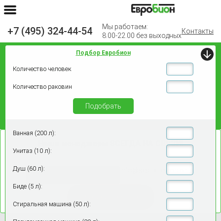
Мы работаем:
+7 (495) 324-44-54
Контакты
8.00-22.00 без выходных
Подбор Евробион
Количество человек
Количество раковин
Подобрать
Ванная (200 л):
Наши менеджеры
ВСЕГДА НА СВЯЗИ!
Унитаз (10 л):
Душ (60 л):
info@septiki-evrobion.ru
+7 (495) 324-44-54
Биде (5 л):
Заказать звонок
Стиральная машина (50 л):