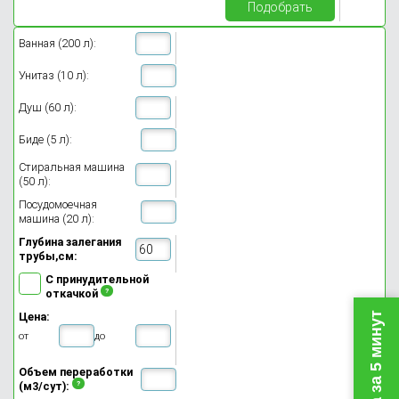
Подобрать
Ванная (200 л):
Унитаз (10 л):
Душ (60 л):
Биде (5 л):
Стиральная машина
(50 л):
Посудомоечная
машина (20 л):
Глубина залегания
трубы,см:
С принудительной
откачкой
Цена:
от
до
Объем переработки
(м3/сут):