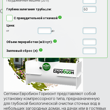
Посудомоечная машина (20 л):
Главная
Евробион Горизонт
Глубина залегания трубы,см:
Септик Евробион Горизонт
С принудительной откачкой
Цена:
от
до
Объем переработки (м3/сут):
Залповый сброс (л):
Септики Евробион Горизонт представляют собой
установку компрессорного типа, предназначенную
для глубокой биологической очистки сточных вод в
небольших загородных домах, на дачах или в гостевых