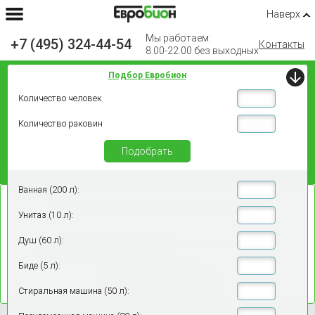
Наверх
Мы работаем:
+7 (495) 324-44-54
Контакты
8.00-22.00 без выходных
Подбор Евробион
Количество человек
Количество раковин
Подобрать
Ванная (200 л):
Наши менеджеры
ВСЕГДА НА СВЯЗИ!
Унитаз (10 л):
Душ (60 л):
info@septiki-evrobion.ru
+7 (495) 324-44-54
Биде (5 л):
Заказать звонок
Стиральная машина (50 л):