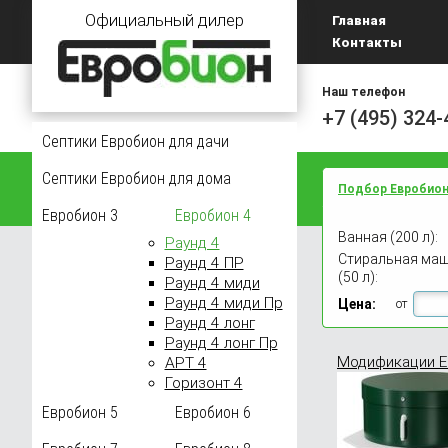
Официальный дилер
Главная
Контакты
Наш телефон
+7 (495) 324-
Септики Евробион для дачи
Септики Евробион для дома
Подбор Евробио
Евробион 3
Евробион 4
Ванная (200 л):
Раунд 4
Главная
Евроби
Стиральная ма
Раунд 4 ПР
(50 л):
Раунд 4 миди
Канал
Раунд 4 миди Пр
Цена:
от
Раунд 4 лонг
Раунд 4 лонг Пр
Модификации Е
АРТ 4
Горизонт 4
Евробион 5
Евробион 6