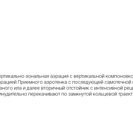
ертикально-зональная аэрация с вертикальной компоновк
аэрацией Приемного аэротенка с последующей самотечной
ного ила и далее вторичный отстойник с интенсивной ре
инудительно перекачивают по замкнутой кольцевой траект