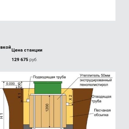
­вкой
Цена стан­ции
ч
129 675
руб.