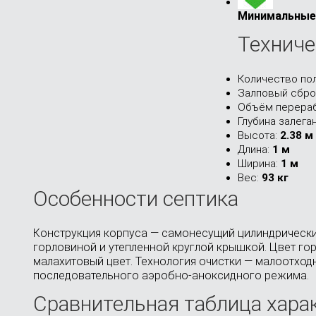
Минимальные 
Техниче
Количество по
Залповый сбро
Объём перераб
Глубина залега
Высота:
2.38 м
Длина:
1 м
Ширина:
1 м
Вес:
93 кг
Особенности септика
Конструкция корпуса — самонесущий цилиндрический
горловиной и утепленной круглой крышкой. Цвет го
малахитовый цвет. Технология очистки — малоотхо
последовательного аэробно-аноксидного режима.
Сравнительная таблица хара