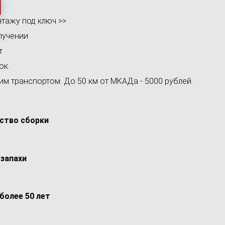
тажу под ключ >>
лучении
т
ок.
м транспортом. До 50 км от МКАДа - 5000 рублей.
ство сборки
запахи
более 50 лет