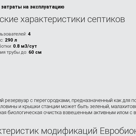
затраты на эксплуатацию
ские характеристики септиков
льзователей:
4
с:
290 л
отки:
0.8 м3/сут
ния трубы до:
60 см
 резервуар с перегородками, предназначенный как для под
рловины и крышки станции может быть зеленый, малахитов
дная биологическая очистка взвешенным активным илом с
ктеристик модификаций Евробион