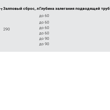
Залповый сброс, л
Глубина залега­ния подво­дящей труб
ут
до 60
до 60
до 60
290
до 60
до 90
до 90