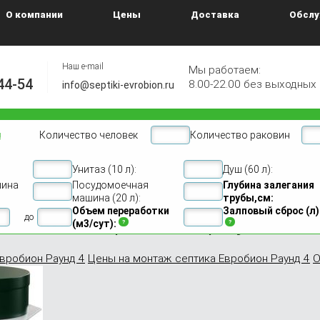
О компании
Цены
Доставка
Обслу
Наш e-mail
Мы работаем:
44-54
8.00-22.00 без выходных
info@septiki-evrobion.ru
Количество человек
Количество раковин
н
Унитаз (10 л):
Душ (60 л):
он 4
Евробион Раунд 4
шина
Посудомоечная
Глубина залегания
машина (20 л):
трубы,см:
Объем переработки
Залповый сброс (л)
изация Евробион раунд 4
до
(м3/сут):
вробион Раунд 4
Цены на монтаж септика Евробион Раунд 4
О