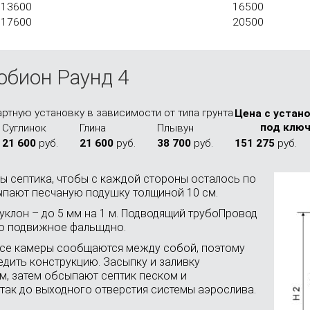
13600
16500
17600
20500
обион Раунд 4
ртную установку в зависимости от типа грунта
Цена с устано
под клю
Сугли­нок
Глина
Плы­вун
21 600
руб.
21 600
руб.
38 700
руб.
151 275
руб.
ы септика, чтобы с каждой стороны осталось по
сыпают песчаную подушку толщиной 10 см.
уклон – до 5 мм на 1 м. Подводящий трубоПровод
но подвижное фальшдно.
Все камеры сообщаются между собой, поэтому
едить конструкцию. Засыпку и заливку
м, затем обсыпают септик песком и
так до выходного отверстия системы аэрослива.