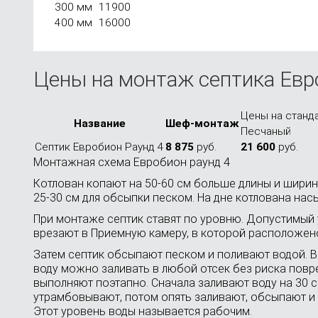
300 мм
11900
400 мм
16000
Цены на монтаж септика Евр
Цены на станда
Назва­ние
Шеф-мон­таж
Песча­ный
Септик Евробион Раунд 4
8 875
руб.
21 600
руб.
Монтажная схема Евробион раунд 4
Котлован копают на 50-60 см больше длины и ширин
25-30 см для обсыпки песком. На дне котлована на
При монтаже септик ставят по уровню. Допустимый 
врезают в Приемную камеру, в которой расположе
Затем септик обсыпают песком и поливают водой. 
воду можно заливать в любой отсек без риска повр
выполняют поэтапно. Сначала заливают воду на 30 с
утрамбовывают, потом опять заливают, обсыпают и 
Этот уровень воды называется рабочим.