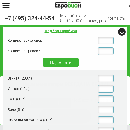
Н
Мы работаем:
+7 (495) 324-44-54
Контакты
8.00-22.00 без выходных
Подбор Евробион
Количество человек
Количество раковин
Подобрать
Ванная (200 л):
Наши менеджеры
ВСЕГДА НА СВЯЗИ!
Унитаз (10 л):
Душ (60 л):
info@septiki-evrobion.ru
+7 (495) 324-44-54
Биде (5 л):
Заказать звонок
Стиральная машина (50 л):