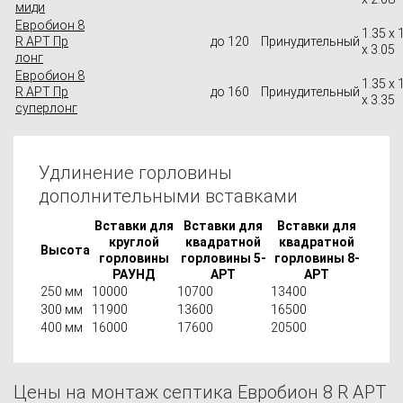
миди
Евробион 8
1.35 x 
R АРТ Пр
до 120
Принудительный
x 3.05
лонг
Евробион 8
1.35 x 
R АРТ Пр
до 160
Принудительный
x 3.35
суперлонг
Удлинение горловины
дополнительными вставками
Вставки для
Вставки для
Вставки для
круглой
квадратной
квадратной
Высота
горловины
горловины 5-
горловины 8-
РАУНД
АРТ
АРТ
250 мм
10000
10700
13400
300 мм
11900
13600
16500
400 мм
16000
17600
20500
Цены на монтаж септика Евробион 8 R АРТ