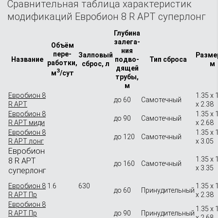
Сравнительная таблица характеристик
модификаций Евробион 8 R АРТ суперлонг
Глубина
залега­
Объём
ния
пере­
Залповый
Разме
Название
подво­
Тип сброса
работки,
сброс, л
м
дящей
3
м
/сут
трубы,
м
Евробион 8
1.35 x 
до 60
Самотечный
R АРТ
x 2.38
Евробион 8
1.35 x 
до 90
Самотечный
R АРТ миди
x 2.68
Евробион 8
1.35 x 
до 120
Самотечный
R АРТ лонг
x 3.05
Евробион
1.35 x 
8 R АРТ
до 160
Самотечный
x 3.35
суперлонг
Евробион 8
1.6
630
1.35 x 
до 60
Принудительный
R АРТ Пр
x 2.38
Евробион 8
1.35 x 
R АРТ Пр
до 90
Принудительный
x 2.68