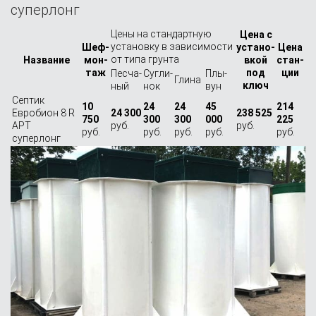
суперлонг
Цены на стандартную
Цена с
установку в зависимости
Шеф-
устано­
Цена
от типа грунта
Назва­ние
мон­
вкой
стан­
таж
под
ции
Песча­
Сугли­
Плы­
Глина
ключ
ный
нок
вун
Септик
10
24
24
45
214
Евробион 8 R
24 300
238 525
750
300
300
000
225
АРТ
руб.
руб.
руб.
руб.
руб.
руб.
руб.
суперлонг