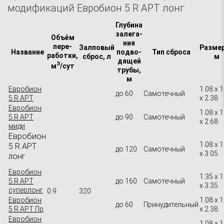
модификаций Евробион 5 R АРТ лонг
Глубина
залега­
Объём
ния
пере­
Залповый
Разме
Название
подво­
Тип сброса
работки,
сброс, л
м
дящей
3
м
/сут
трубы,
м
Евробион
1.08 x 1
до 60
Самотечный
5 R АРТ
x 2.38
Евробион
1.08 x 1
5 R АРТ
до 90
Самотечный
x 2.68
миди
Евробион
1.08 x 1
5 R АРТ
до 120
Самотечный
x 3.05
лонг
Евробион
1.35 x 1
5 R АРТ
до 160
Самотечный
x 3.35
суперлонг
0.9
320
Евробион
1.08 x 1
до 60
Принудительный
5 R АРТ Пр
x 2.38
Евробион
1.08 x 1