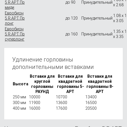
5 R АРТ Пр
до 90
Принудительный
x 2.68
миди
Евробион
1.08 x 1
5 R АРТ Пр
до 120
Принудительный
x 3.05
лонг
Евробион
1.35 x 1
5 R АРТ Пр
до 160
Принудительный
x 3.35
суперлонг
Удлинение горловины
дополнительными вставками
Вставки для
Вставки для
Вставки для
круглой
квадратной
квадратной
Высота
горловины
горловины 5-
горловины 8-
РАУНД
АРТ
АРТ
250 мм
10000
10700
13400
300 мм
11900
13600
16500
400 мм
16000
17600
20500