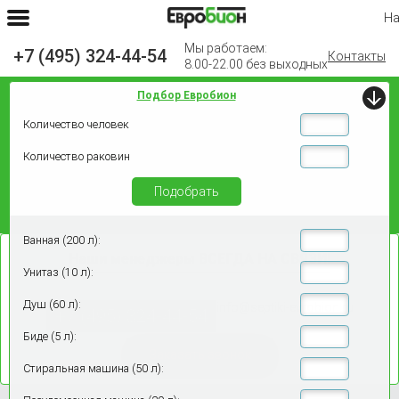
На
Мы работаем:
+7 (495) 324-44-54
Контакты
8.00-22.00 без выходных
Подбор Евробион
Количество человек
Количество раковин
Подобрать
Ванная (200 л):
Наши менеджеры
ВСЕГДА НА СВЯЗИ!
Унитаз (10 л):
Душ (60 л):
info@septiki-evrobion.ru
+7 (495) 324-44-54
Биде (5 л):
Заказать звонок
Стиральная машина (50 л):