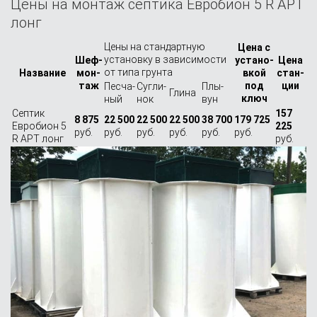
Цены на монтаж септика Евробион 5 R АРТ
лонг
Цены на стандартную
Цена с
установку в зависимости
Шеф-
устано­
Цена
от типа грунта
Назва­ние
мон­
вкой
стан­
таж
под
ции
Песча­
Сугли­
Плы­
Глина
ключ
ный
нок
вун
Септик
157
8 875
22 500
22 500
22 500
38 700
179 725
Евробион 5
225
руб.
руб.
руб.
руб.
руб.
руб.
R АРТ лонг
руб.